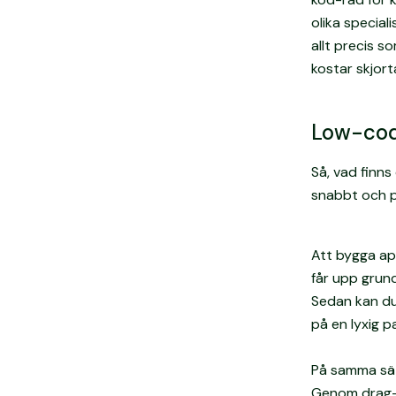
olika special
allt precis s
kostar skjort
Low-code
Så, vad finns
snabbt och p
Att bygga ap
får upp grun
Sedan kan du
på en lyxig p
På samma sät
Genom drag-o