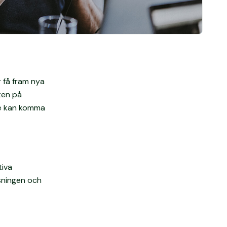
r få fram nya
ten på
de kan komma
tiva
ösningen och