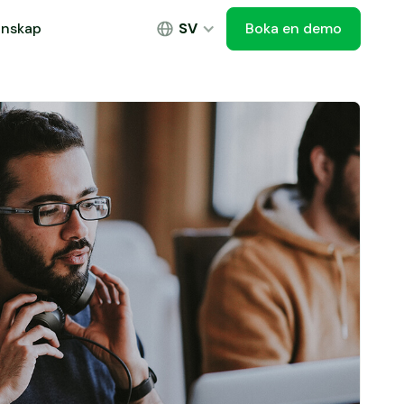
Boka en demo
Boka en demo
unskap
SV