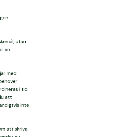
egen
skemål, utan
ar en
rjar med
 behöver
dineras i tid.
du att
ndigtvis inte
om att skriva
ängder av