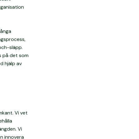
rganisation
Många
ngsprocess,
och-släpp.
s på det som
d hjälp av
amkant. Vi vet
ehålla
ängden. Vi
en innovera