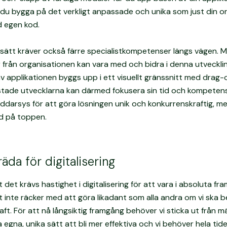
 du bygga på det verkligt anpassade och unika som just din o
 egen kod.
sätt kräver också färre specialistkompetenser längs vägen. 
från organisationen kan vara med och bidra i denna utveckli
v applikationen byggs upp i ett visuellt gränssnitt med drag-
stade utvecklarna kan därmed fokusera sin tid och kompeten
ddarsys för att göra lösningen unik och konkurrenskraftig, me
d på toppen.
äda för digitalisering
t det krävs hastighet i digitalisering för att vara i absoluta fr
 inte räcker med att göra likadant som alla andra om vi ska b
ft. För att nå långsiktig framgång behöver vi sticka ut från m
 egna, unika sätt att bli mer effektiva och vi behöver hela tid