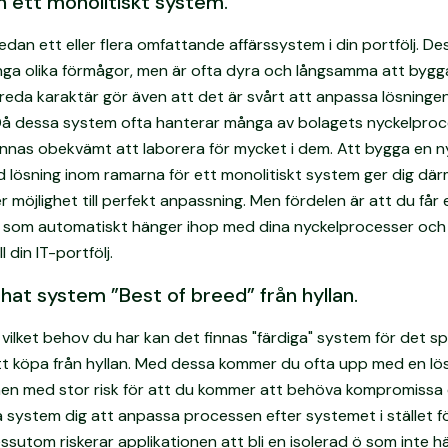
ån ett monolitiskt system.
edan ett eller flera omfattande affärssystem i din portfölj. De
nga olika förmågor, men är ofta dyra och långsamma att bygg
eda karaktär gör även att det är svårt att anpassa lösningen
Då dessa system ofta hanterar många av bolagets nyckelproc
nnas obekvämt att laborera för mycket i dem. Att bygga en n
 lösning inom ramarna för ett monolitiskt system ger dig dä
er möjlighet till perfekt anpassning. Men fördelen är att du får
ng som automatiskt hänger ihop med dina nyckelprocesser och
l din IT-portfölj.
chat system ”Best of breed” från hyllan.
ilket behov du har kan det finnas "färdiga" system för det sp
t köpa från hyllan. Med dessa kommer du ofta upp med en lö
men med stor risk för att du kommer att behöva kompromissa e
a system dig att anpassa processen efter systemet i stället f
sutom riskerar applikationen att bli en isolerad ö som inte h