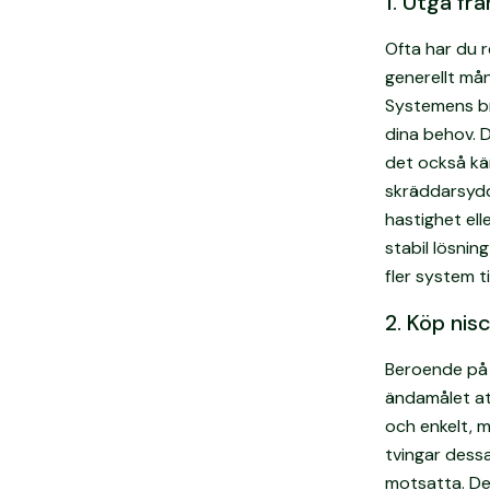
1. Utgå fr
Ofta har du r
generellt må
Systemens br
dina behov. 
det också kä
skräddarsydd
hastighet ell
stabil lösni
fler system til
2. Köp nis
Beroende på v
ändamålet at
och enkelt, 
tvingar dess
motsatta. Des