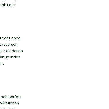
nabbt att
att det enda
t resurser -
ljer du denna
från grunden
årt
 och perfekt
plikationen