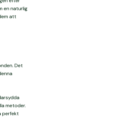
gen efter
m en naturlig
 dem att
onden. Det
 denna
ddarsydda
lla metoder.
a perfekt