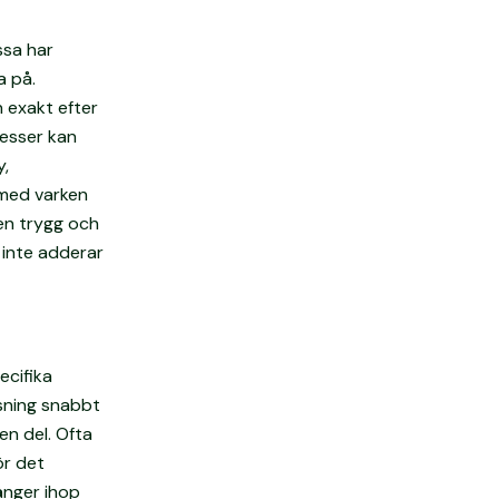
ssa har
a på.
 exakt efter
esser kan
y,
rmed varken
 en trygg och
 inte adderar
ecifika
sning snabbt
n del. Ofta
ör det
änger ihop