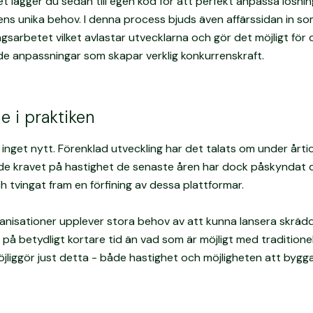
t lägger du sedan till egen kod för att perfekt anpassa lösnin
ns unika behov. I denna process bjuds även affärssidan in so
ingsarbetet vilket avlastar utvecklarna och gör det möjligt för
de anpassningar som skapar verklig konkurrenskraft.
 i praktiken
inget nytt. Förenklad utveckling har det talats om under årti
e kravet på hastighet de senaste åren har dock påskyndat
h tvingat fram en förfining av dessa plattformar.
ganisationer upplever stora behov av att kunna lansera skrä
 på betydligt kortare tid än vad som är möjligt med traditione
liggör just detta - både hastighet och möjligheten att bygg