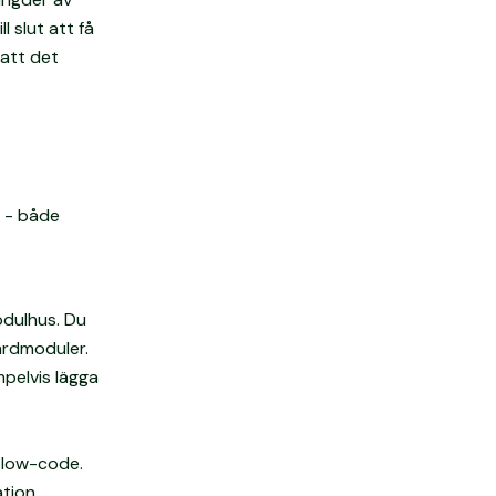
l slut att få
 att det
r - både
odulhus. Du
ardmoduler.
pelvis lägga
 low-code.
tion.