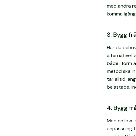
med andra rel
komma igång,
3. Bygg f
Har du behov
alternativet 
både i form 
metod ska int
tar alltid lä
belastade, in
4. Bygg f
Med en low-c
anpassning. 