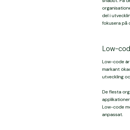
snabbt. På de
organisatione
del i utveckl
fokusera på 
Low-code
Low-code är 
markant ökad
utveckling oc
De flesta or
applikationer
Low-code möj
anpassat.