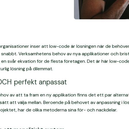
 organisationer inser att low-code är lösningen när de behöve
r snabbt. Verksamhetens behov av nya applikationer och bris
r en svår ekvation för de flesta företagen. Det är här low-co
urlig lösning på dilemmat.
OCH perfekt anpassat
hov av att ta fram en ny applikation finns det ett par alterna
sätt att välja mellan. Beroende på behovet av anpassning i l
projektet, har de olika metoderna sina för- och nackdelar.