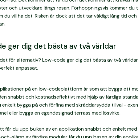
ister och utvecklare längs resan. Förhoppningsvis kommer du til
om du vill ha det. Risken är dock att det tar väldigt lång tid och
an.
 ger dig det bästa av två världar
 det för alternativ? Low-code ger dig det bästa av två världa
erfekt anpassat.
plikationer på en low-codeplattform är som att bygga ett m
den snabbt och kostnadseffektivt med hjälp av färdiga stand
 enkelt bygga på och förfina med skräddarsydda tillval - exem
anel eller bygga en egendesignad terrass med lösvirke.
t får du upp bulken av en applikation snabbt och enkelt med
ch-släpp av färdiga moduler får du upp basen av din applika