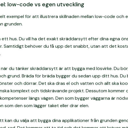
el: low-code vs egen utveckling
kelt exempel för att illustrera skillnaden mellan low-code och 
ån grunden.
ett hus. Du vill ha det exakt skräddarsytt efter dina egna ön
. Samtidigt behöver du få upp det snabbt, utan att det kost
.
 när du tänker skräddarsytt är att bygga med lösvirke. Du bö
ch grund. Bräda för bräda bygger du sedan upp ditt hus. Du
fönster och dörrar. Det ska dras el och vatten och allt ska koor
anska komplext och tidskrävande projekt. Dessutom kommer 
 kompetenser längs vägen. Den som bygger väggarna är nödvä
 som den som lägger taket eller drar elen.
t kan du välja att bygga dina applikationer från grunden gen
kod-rad. Det kommer att ta tid och det kommer att krävas m