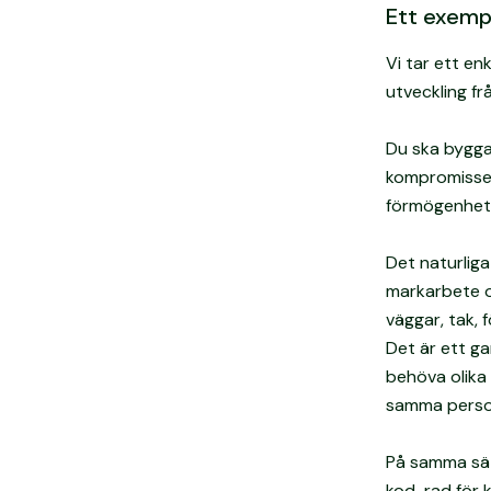
Ett exemp
Vi tar ett en
utveckling fr
Du ska bygga 
kompromisser
förmögenhet
Det naturliga
markarbete o
väggar, tak, 
Det är ett g
behöva olika
samma person
På samma sät
kod-rad för 