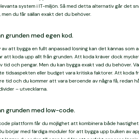
evanta system i IT-miljön. Så med detta alternativ går det s
 men du får sällan exakt det du behöver.
rån grunden med egen kod.
 av att bygga en fullt anpassad lösning kan det kännas som 
är att koda upp allt från grunden. Att koda kräver dock mycke
av tid och pengar. Men du kan bygga exakt vad du behöver. Vä
e tidsaspekten eller budget vara kritiska faktorer. Att koda 
ngre tid och du kommer att vara beroende av några få, redan h
divider – utvecklarna.
rån grunden med low-code.
ode plattform får du möjlighet att kombinera både hastighet
Du börjar med färdiga moduler för att bygga upp bulken av ap