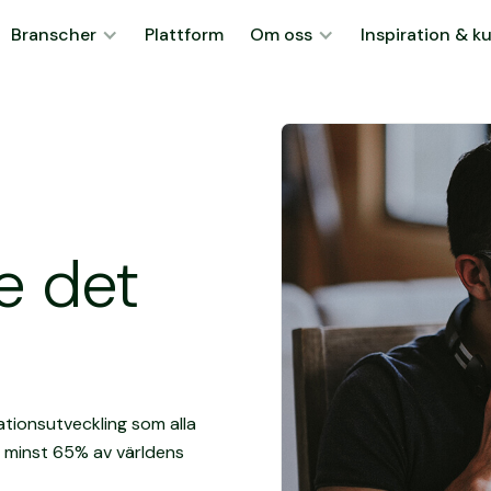
Branscher
Plattform
Om oss
Inspiration & k
e det
ionsutveckling som alla
r minst 65% av världens