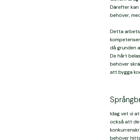
Därefter kan
behöver, med
Detta arbets
kompetenser 
då grunden a
De hårt bela
behöver skrä
att bygga ko
Språngbr
Idag vet vi at
också att det
konkurrenskra
behöver hitta