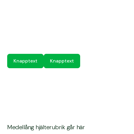
Knapptext
Knapptext
Knapptext
Knapptext
Medellång hjälterubrik går här